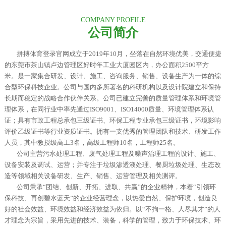
COMPANY PROFILE
公司简介
拼搏体育登录官网成立于2019年10月，坐落在自然环境优美，交通便捷
的东莞市茶山镇卢边管理区好时年工业大厦园区内，办公面积2500平方
米。是一家集合研发、设计、施工、咨询服务、销售、设备生产为一体的综
合型环保科技企业。
公司与国内多所著名的科研机构以及设计院建立和保持
长期而稳定的战略合作伙伴关系。公司已建立完善的质量管理体系和环境管
理体系，在同行业中率先通过ISO9001、ISO14000质量、环境管理体系认
证；具有市政工程总承包三级证书、环保工程专业承包三级证书，环境影响
评价乙级证书等行业资质证书。拥有一支优秀的管理团队和技术、研发工作
人员，其中教授级高工3名，高级工程师10名，工程师25名。
公司主营污水处理工程、废气处理工程及噪声治理工程的设计、施工、
设备安装及调试、运营；并专注于垃圾渗透液处理、餐厨垃圾处理、生态改
造等领域相关设备研发、生产、销售、运营管理及相关测评。
公司秉承“团结、创新、开拓、进取、共赢”的企业精神，本着“引领环
保科技、再创碧水蓝天”的企业经营理念，以热爱自然、保护环境，创造良
好的社会效益、环境效益和经济效益为依归。以“不拘一格、人尽其才”的人
才理念为宗旨，采用先进的技术、装备，科学的管理，致力于环保技术、环