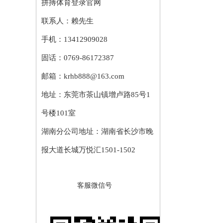
拼搏体育登录官网
联系人：赖先生
手机：13412909028
固话：
0769-86172387
邮箱：krhb888@163.com
地址：东莞市茶山镇增卢路85号1
号楼101室
湖南分公司地址：湖南省长沙市晚
报大道长城万悦汇1501-1502
客服微信号