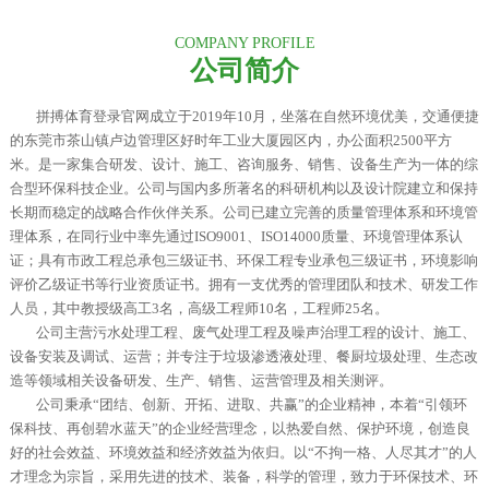
COMPANY PROFILE
公司简介
拼搏体育登录官网成立于2019年10月，坐落在自然环境优美，交通便捷
的东莞市茶山镇卢边管理区好时年工业大厦园区内，办公面积2500平方
米。是一家集合研发、设计、施工、咨询服务、销售、设备生产为一体的综
合型环保科技企业。
公司与国内多所著名的科研机构以及设计院建立和保持
长期而稳定的战略合作伙伴关系。公司已建立完善的质量管理体系和环境管
理体系，在同行业中率先通过ISO9001、ISO14000质量、环境管理体系认
证；具有市政工程总承包三级证书、环保工程专业承包三级证书，环境影响
评价乙级证书等行业资质证书。拥有一支优秀的管理团队和技术、研发工作
人员，其中教授级高工3名，高级工程师10名，工程师25名。
公司主营污水处理工程、废气处理工程及噪声治理工程的设计、施工、
设备安装及调试、运营；并专注于垃圾渗透液处理、餐厨垃圾处理、生态改
造等领域相关设备研发、生产、销售、运营管理及相关测评。
公司秉承“团结、创新、开拓、进取、共赢”的企业精神，本着“引领环
保科技、再创碧水蓝天”的企业经营理念，以热爱自然、保护环境，创造良
好的社会效益、环境效益和经济效益为依归。以“不拘一格、人尽其才”的人
才理念为宗旨，采用先进的技术、装备，科学的管理，致力于环保技术、环