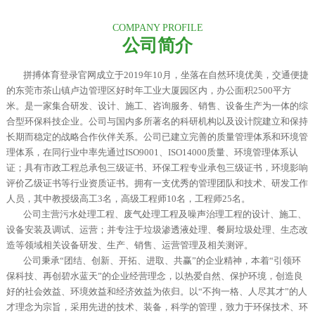
COMPANY PROFILE
公司简介
拼搏体育登录官网成立于2019年10月，坐落在自然环境优美，交通便捷
的东莞市茶山镇卢边管理区好时年工业大厦园区内，办公面积2500平方
米。是一家集合研发、设计、施工、咨询服务、销售、设备生产为一体的综
合型环保科技企业。
公司与国内多所著名的科研机构以及设计院建立和保持
长期而稳定的战略合作伙伴关系。公司已建立完善的质量管理体系和环境管
理体系，在同行业中率先通过ISO9001、ISO14000质量、环境管理体系认
证；具有市政工程总承包三级证书、环保工程专业承包三级证书，环境影响
评价乙级证书等行业资质证书。拥有一支优秀的管理团队和技术、研发工作
人员，其中教授级高工3名，高级工程师10名，工程师25名。
公司主营污水处理工程、废气处理工程及噪声治理工程的设计、施工、
设备安装及调试、运营；并专注于垃圾渗透液处理、餐厨垃圾处理、生态改
造等领域相关设备研发、生产、销售、运营管理及相关测评。
公司秉承“团结、创新、开拓、进取、共赢”的企业精神，本着“引领环
保科技、再创碧水蓝天”的企业经营理念，以热爱自然、保护环境，创造良
好的社会效益、环境效益和经济效益为依归。以“不拘一格、人尽其才”的人
才理念为宗旨，采用先进的技术、装备，科学的管理，致力于环保技术、环