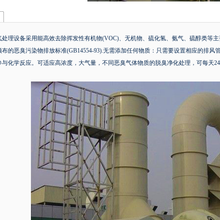
气处理设备采用能高效去除挥发性有机物(VOC)、无机物、硫化氢、氨气、硫醇类等
布的恶臭污染物排放标准(GB14554-93).无需添加任何物质：只需要设置相应
参与化学反应。可适应高浓度，大气量，不同恶臭气体物质的脱臭净化处理，可每天2