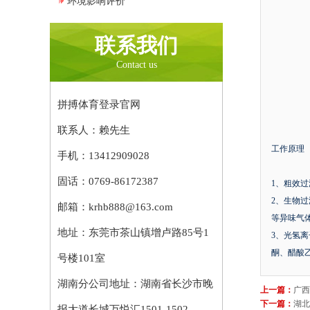
环境影响评价
联系我们
Contact us
拼搏体育登录官网
联系人：赖先生
工作原理
手机：13412909028
固话：
0769-86172387
1、粗效
2、生物
邮箱：krhb888@163.com
等异味气
地址：东莞市茶山镇增卢路85号1
3、光氢
酮、醋酸
号楼101室
湖南分公司地址：湖南省长沙市晚
上一篇：
广西
下一篇：
湖北
报大道长城万悦汇1501-1502