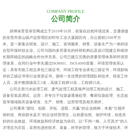
COMPANY PROFILE
公司简介
拼搏体育登录官网成立于2019年10月，坐落在自然环境优美，交通便捷
的东莞市茶山镇卢边管理区好时年工业大厦园区内，办公面积2500平方
米。是一家集合研发、设计、施工、咨询服务、销售、设备生产为一体的综
合型环保科技企业。
公司与国内多所著名的科研机构以及设计院建立和保持
长期而稳定的战略合作伙伴关系。公司已建立完善的质量管理体系和环境管
理体系，在同行业中率先通过ISO9001、ISO14000质量、环境管理体系认
证；具有市政工程总承包三级证书、环保工程专业承包三级证书，环境影响
评价乙级证书等行业资质证书。拥有一支优秀的管理团队和技术、研发工作
人员，其中教授级高工3名，高级工程师10名，工程师25名。
公司主营污水处理工程、废气处理工程及噪声治理工程的设计、施工、
设备安装及调试、运营；并专注于垃圾渗透液处理、餐厨垃圾处理、生态改
造等领域相关设备研发、生产、销售、运营管理及相关测评。
公司秉承“团结、创新、开拓、进取、共赢”的企业精神，本着“引领环
保科技、再创碧水蓝天”的企业经营理念，以热爱自然、保护环境，创造良
好的社会效益、环境效益和经济效益为依归。以“不拘一格、人尽其才”的人
才理念为宗旨，采用先进的技术、装备，科学的管理，致力于环保技术、环