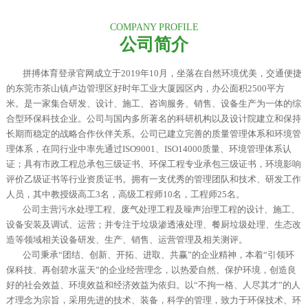
COMPANY PROFILE
公司简介
拼搏体育登录官网成立于2019年10月，坐落在自然环境优美，交通便捷
的东莞市茶山镇卢边管理区好时年工业大厦园区内，办公面积2500平方
米。是一家集合研发、设计、施工、咨询服务、销售、设备生产为一体的综
合型环保科技企业。
公司与国内多所著名的科研机构以及设计院建立和保持
长期而稳定的战略合作伙伴关系。公司已建立完善的质量管理体系和环境管
理体系，在同行业中率先通过ISO9001、ISO14000质量、环境管理体系认
证；具有市政工程总承包三级证书、环保工程专业承包三级证书，环境影响
评价乙级证书等行业资质证书。拥有一支优秀的管理团队和技术、研发工作
人员，其中教授级高工3名，高级工程师10名，工程师25名。
公司主营污水处理工程、废气处理工程及噪声治理工程的设计、施工、
设备安装及调试、运营；并专注于垃圾渗透液处理、餐厨垃圾处理、生态改
造等领域相关设备研发、生产、销售、运营管理及相关测评。
公司秉承“团结、创新、开拓、进取、共赢”的企业精神，本着“引领环
保科技、再创碧水蓝天”的企业经营理念，以热爱自然、保护环境，创造良
好的社会效益、环境效益和经济效益为依归。以“不拘一格、人尽其才”的人
才理念为宗旨，采用先进的技术、装备，科学的管理，致力于环保技术、环