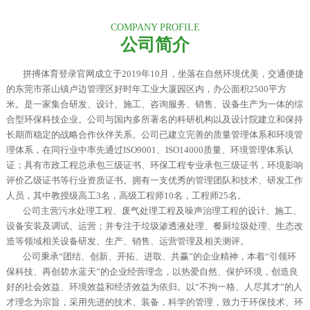
COMPANY PROFILE
公司简介
拼搏体育登录官网成立于2019年10月，坐落在自然环境优美，交通便捷
的东莞市茶山镇卢边管理区好时年工业大厦园区内，办公面积2500平方
米。是一家集合研发、设计、施工、咨询服务、销售、设备生产为一体的综
合型环保科技企业。
公司与国内多所著名的科研机构以及设计院建立和保持
长期而稳定的战略合作伙伴关系。公司已建立完善的质量管理体系和环境管
理体系，在同行业中率先通过ISO9001、ISO14000质量、环境管理体系认
证；具有市政工程总承包三级证书、环保工程专业承包三级证书，环境影响
评价乙级证书等行业资质证书。拥有一支优秀的管理团队和技术、研发工作
人员，其中教授级高工3名，高级工程师10名，工程师25名。
公司主营污水处理工程、废气处理工程及噪声治理工程的设计、施工、
设备安装及调试、运营；并专注于垃圾渗透液处理、餐厨垃圾处理、生态改
造等领域相关设备研发、生产、销售、运营管理及相关测评。
公司秉承“团结、创新、开拓、进取、共赢”的企业精神，本着“引领环
保科技、再创碧水蓝天”的企业经营理念，以热爱自然、保护环境，创造良
好的社会效益、环境效益和经济效益为依归。以“不拘一格、人尽其才”的人
才理念为宗旨，采用先进的技术、装备，科学的管理，致力于环保技术、环