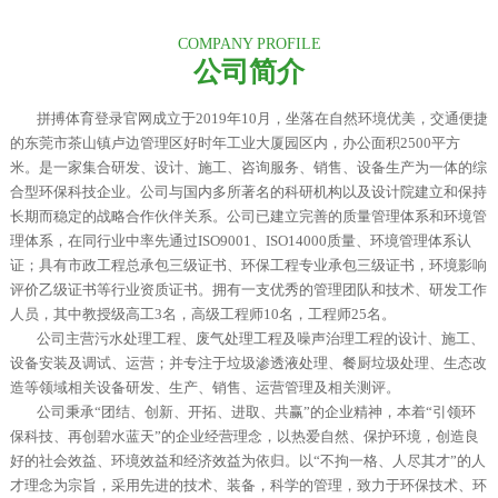
COMPANY PROFILE
公司简介
拼搏体育登录官网成立于2019年10月，坐落在自然环境优美，交通便捷
的东莞市茶山镇卢边管理区好时年工业大厦园区内，办公面积2500平方
米。是一家集合研发、设计、施工、咨询服务、销售、设备生产为一体的综
合型环保科技企业。
公司与国内多所著名的科研机构以及设计院建立和保持
长期而稳定的战略合作伙伴关系。公司已建立完善的质量管理体系和环境管
理体系，在同行业中率先通过ISO9001、ISO14000质量、环境管理体系认
证；具有市政工程总承包三级证书、环保工程专业承包三级证书，环境影响
评价乙级证书等行业资质证书。拥有一支优秀的管理团队和技术、研发工作
人员，其中教授级高工3名，高级工程师10名，工程师25名。
公司主营污水处理工程、废气处理工程及噪声治理工程的设计、施工、
设备安装及调试、运营；并专注于垃圾渗透液处理、餐厨垃圾处理、生态改
造等领域相关设备研发、生产、销售、运营管理及相关测评。
公司秉承“团结、创新、开拓、进取、共赢”的企业精神，本着“引领环
保科技、再创碧水蓝天”的企业经营理念，以热爱自然、保护环境，创造良
好的社会效益、环境效益和经济效益为依归。以“不拘一格、人尽其才”的人
才理念为宗旨，采用先进的技术、装备，科学的管理，致力于环保技术、环