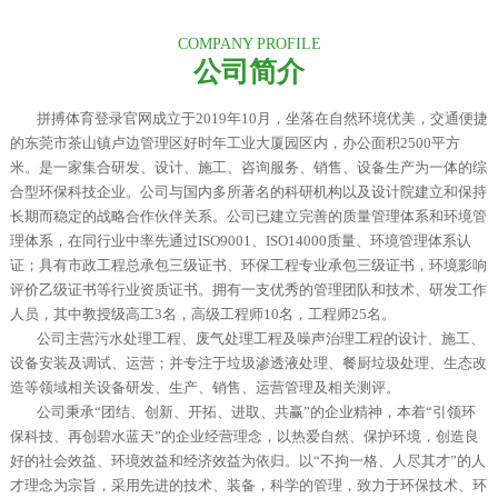
COMPANY PROFILE
公司简介
拼搏体育登录官网成立于2019年10月，坐落在自然环境优美，交通便捷
的东莞市茶山镇卢边管理区好时年工业大厦园区内，办公面积2500平方
米。是一家集合研发、设计、施工、咨询服务、销售、设备生产为一体的综
合型环保科技企业。
公司与国内多所著名的科研机构以及设计院建立和保持
长期而稳定的战略合作伙伴关系。公司已建立完善的质量管理体系和环境管
理体系，在同行业中率先通过ISO9001、ISO14000质量、环境管理体系认
证；具有市政工程总承包三级证书、环保工程专业承包三级证书，环境影响
评价乙级证书等行业资质证书。拥有一支优秀的管理团队和技术、研发工作
人员，其中教授级高工3名，高级工程师10名，工程师25名。
公司主营污水处理工程、废气处理工程及噪声治理工程的设计、施工、
设备安装及调试、运营；并专注于垃圾渗透液处理、餐厨垃圾处理、生态改
造等领域相关设备研发、生产、销售、运营管理及相关测评。
公司秉承“团结、创新、开拓、进取、共赢”的企业精神，本着“引领环
保科技、再创碧水蓝天”的企业经营理念，以热爱自然、保护环境，创造良
好的社会效益、环境效益和经济效益为依归。以“不拘一格、人尽其才”的人
才理念为宗旨，采用先进的技术、装备，科学的管理，致力于环保技术、环