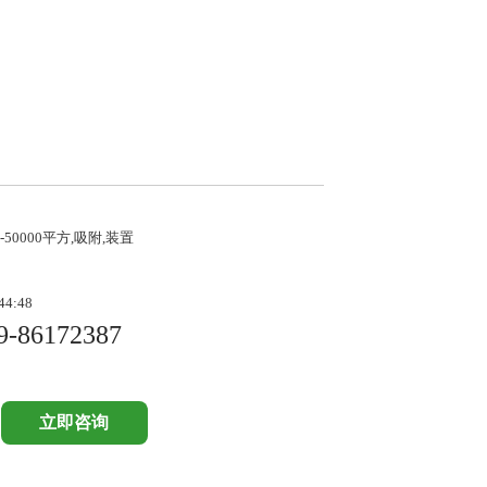
-50000平方,吸附,装置
44:48
9-86172387
立即咨询