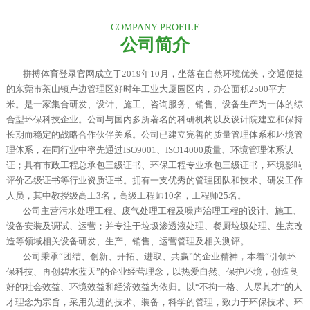
COMPANY PROFILE
公司简介
拼搏体育登录官网成立于2019年10月，坐落在自然环境优美，交通便捷
的东莞市茶山镇卢边管理区好时年工业大厦园区内，办公面积2500平方
米。是一家集合研发、设计、施工、咨询服务、销售、设备生产为一体的综
合型环保科技企业。
公司与国内多所著名的科研机构以及设计院建立和保持
长期而稳定的战略合作伙伴关系。公司已建立完善的质量管理体系和环境管
理体系，在同行业中率先通过ISO9001、ISO14000质量、环境管理体系认
证；具有市政工程总承包三级证书、环保工程专业承包三级证书，环境影响
评价乙级证书等行业资质证书。拥有一支优秀的管理团队和技术、研发工作
人员，其中教授级高工3名，高级工程师10名，工程师25名。
公司主营污水处理工程、废气处理工程及噪声治理工程的设计、施工、
设备安装及调试、运营；并专注于垃圾渗透液处理、餐厨垃圾处理、生态改
造等领域相关设备研发、生产、销售、运营管理及相关测评。
公司秉承“团结、创新、开拓、进取、共赢”的企业精神，本着“引领环
保科技、再创碧水蓝天”的企业经营理念，以热爱自然、保护环境，创造良
好的社会效益、环境效益和经济效益为依归。以“不拘一格、人尽其才”的人
才理念为宗旨，采用先进的技术、装备，科学的管理，致力于环保技术、环