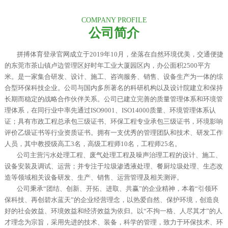
COMPANY PROFILE
公司简介
拼搏体育登录官网成立于2019年10月，坐落在自然环境优美，交通便捷
的东莞市茶山镇卢边管理区好时年工业大厦园区内，办公面积2500平方
米。是一家集合研发、设计、施工、咨询服务、销售、设备生产为一体的综
合型环保科技企业。
公司与国内多所著名的科研机构以及设计院建立和保持
长期而稳定的战略合作伙伴关系。公司已建立完善的质量管理体系和环境管
理体系，在同行业中率先通过ISO9001、ISO14000质量、环境管理体系认
证；具有市政工程总承包三级证书、环保工程专业承包三级证书，环境影响
评价乙级证书等行业资质证书。拥有一支优秀的管理团队和技术、研发工作
人员，其中教授级高工3名，高级工程师10名，工程师25名。
公司主营污水处理工程、废气处理工程及噪声治理工程的设计、施工、
设备安装及调试、运营；并专注于垃圾渗透液处理、餐厨垃圾处理、生态改
造等领域相关设备研发、生产、销售、运营管理及相关测评。
公司秉承“团结、创新、开拓、进取、共赢”的企业精神，本着“引领环
保科技、再创碧水蓝天”的企业经营理念，以热爱自然、保护环境，创造良
好的社会效益、环境效益和经济效益为依归。以“不拘一格、人尽其才”的人
才理念为宗旨，采用先进的技术、装备，科学的管理，致力于环保技术、环